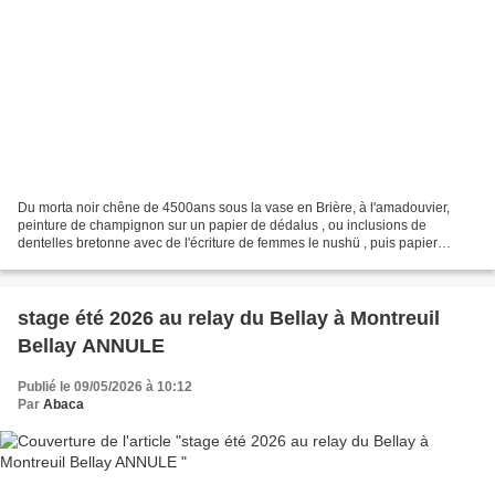
Du morta noir chêne de 4500ans sous la vase en Brière, à l'amadouvier,
peinture de champignon sur un papier de dédalus , ou inclusions de
dentelles bretonne avec de l'écriture de femmes le nushü , puis papier
paysage ...... Un petit résumé rapide de ce...
stage été 2026 au relay du Bellay à Montreuil
Bellay ANNULE
Publié le 09/05/2026 à 10:12
Par
Abaca