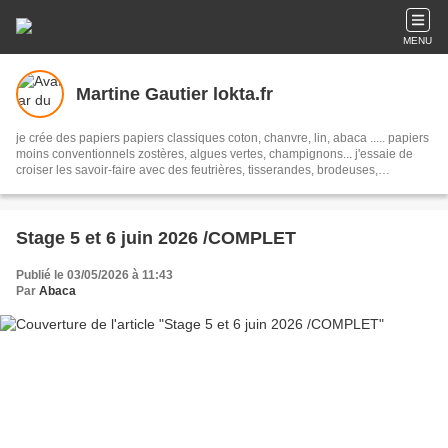
MENU
Martine Gautier lokta.fr
je crée des papiers papiers classiques coton, chanvre, lin, abaca ..... papiers
moins conventionnels zostères, algues vertes, champignons... j'essaie de
croiser les savoir-faire avec des feutrières, tisserandes, brodeuses,
associant alors fibres textiles et papetières pour une nouvelle alliance c'est
une aventure , une recherche passionnante et je le crains sans fin
,........................
Stage 5 et 6 juin 2026 /COMPLET
Publié le 03/05/2026 à 11:43
Par
Abaca