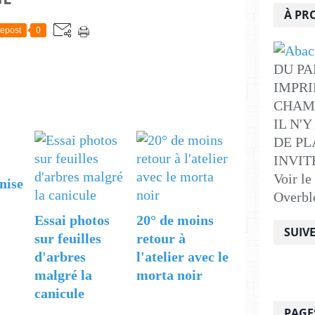
À PR
epost
0
DU PA
IMPRI
CHAM
IL N'
DE PLA
INVITE .
Voir le
nise
Overbl
Essai photos
20° de moins
SUIV
sur feuilles
retour à
d'arbres
l'atelier avec le
malgré la
morta noir
canicule
PAGE