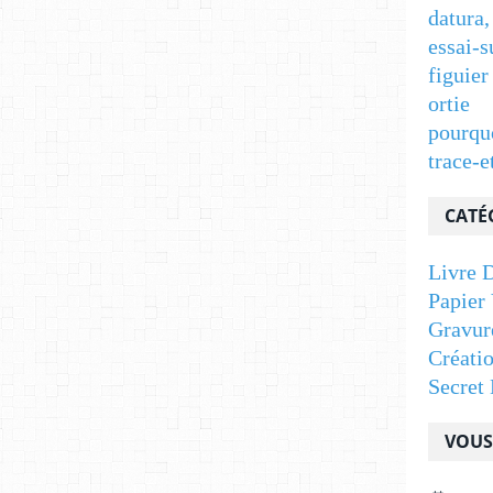
datura,
essai-s
figuier
ortie
pourqu
trace-e
CATÉ
Livre D
Papier 
Gravur
Créati
Secret 
VOUS 