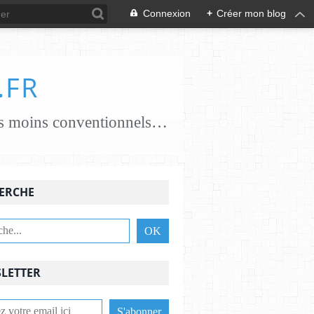
Connexion
+
Créer mon blog
.FR
je crée des papiers papiers classiques coton, chanvre, lin, abaca ..... papiers moins conventionnels zostères, algues vertes, champignons... j'essaie de croiser les savoir-faire avec des feutrières, tisserandes, brodeuses, associant alors fibres textiles et papetières pour une nouvelle alliance c'est une aventure , une recherche passionnante et je le crains sans fin ,........................
ERCHE
LETTER