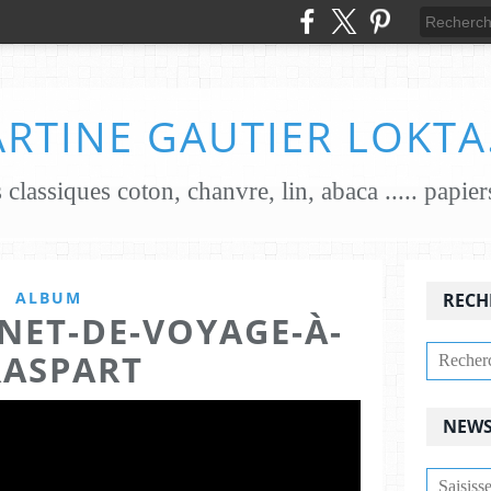
RTINE GAUTIER LOKTA
ALBUM
RECH
NET-DE-VOYAGE-À-
RASPART
NEWS