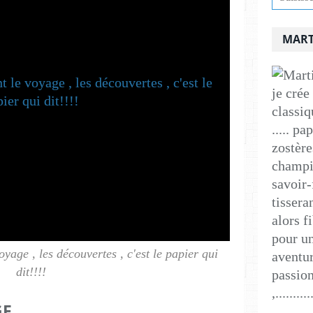
MART
je crée
classiq
..... p
zostère
champig
savoir-
tissera
alors f
pour un
yage , les découvertes , c'est le papier qui
aventur
dit!!!!
passion
,..........
GE