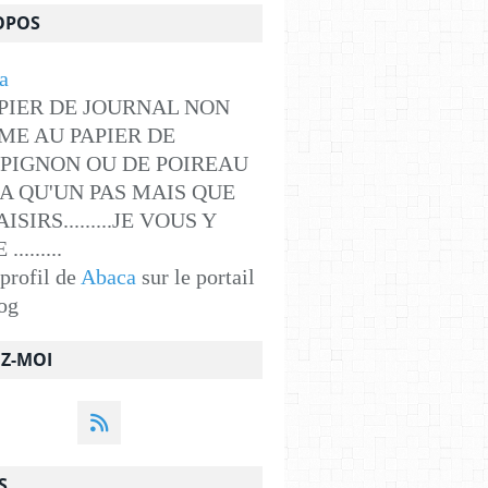
OPOS
PIER DE JOURNAL NON
ME AU PAPIER DE
PIGNON OU DE POIREAU
Y A QU'UN PAS MAIS QUE
ISIRS.........JE VOUS Y
........
 profil de
Abaca
sur le portail
og
EZ-MOI
S