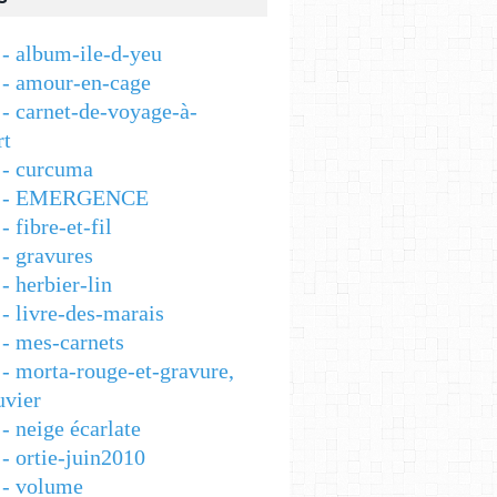
- album-ile-d-yeu
- amour-en-cage
- carnet-de-voyage-à-
rt
- curcuma
 - EMERGENCE
 fibre-et-fil
- gravures
 herbier-lin
- livre-des-marais
- mes-carnets
- morta-rouge-et-gravure,
vier
- neige écarlate
- ortie-juin2010
- volume