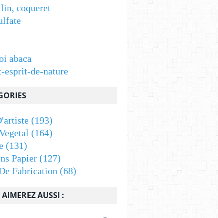
 lin, coqueret
ulfate
oi abaca
t-esprit-de-nature
GORIES
'artiste
(193)
Vegetal
(164)
e
(131)
ons Papier
(127)
De Fabrication
(68)
AIMEREZ AUSSI :