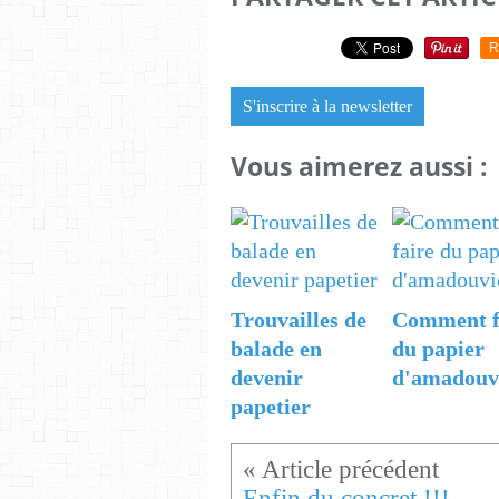
R
S'inscrire à la newsletter
Vous aimerez aussi :
Trouvailles de
Comment f
balade en
du papier
devenir
d'amadouv
papetier
Enfin du concret !!!