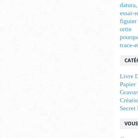
datura,
essai-s
figuier
ortie
pourqu
trace-e
CATÉ
Livre D
Papier 
Gravur
Créati
Secret 
VOUS 