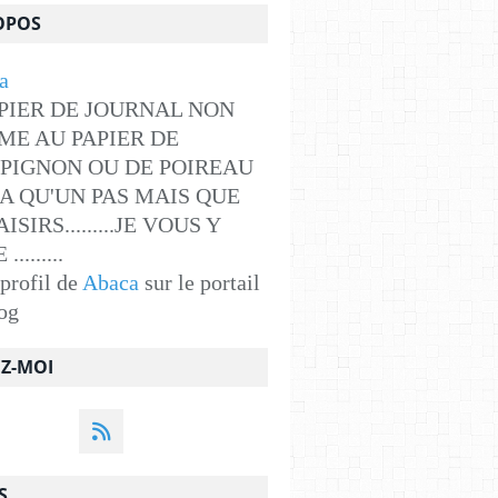
OPOS
PIER DE JOURNAL NON
ME AU PAPIER DE
PIGNON OU DE POIREAU
Y A QU'UN PAS MAIS QUE
ISIRS.........JE VOUS Y
........
 profil de
Abaca
sur le portail
og
EZ-MOI
S