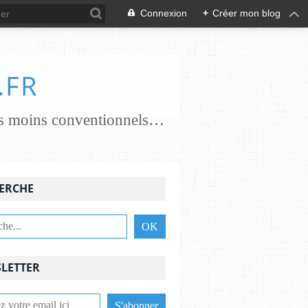
Connexion
+
Créer mon blog
.FR
je crée des papiers papiers classiques coton, chanvre, lin, abaca ..... papiers moins conventionnels zostères, algues vertes, champignons... j'essaie de croiser les savoir-faire avec des feutrières, tisserandes, brodeuses, associant alors fibres textiles et papetières pour une nouvelle alliance c'est une aventure , une recherche passionnante et je le crains sans fin ,........................
ERCHE
LETTER