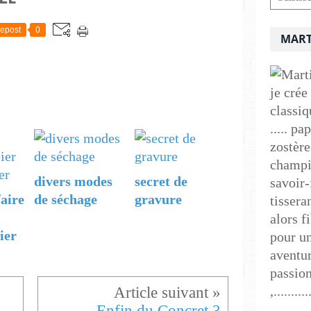
epost
0
MART
je crée
classiq
..... p
zostère
champig
divers modes
secret de
savoir-
aire
de séchage
gravure
tissera
alors f
ier
pour un
aventur
passion
,..........
Enfin du Concret 3