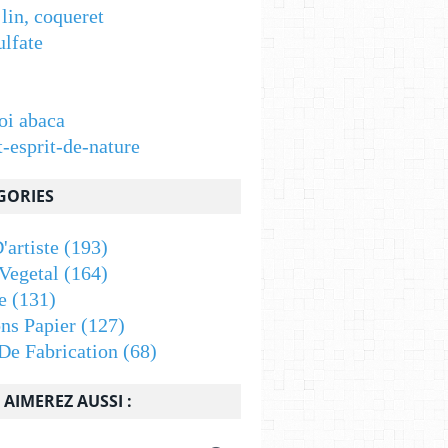
 lin, coqueret
ulfate
oi abaca
t-esprit-de-nature
GORIES
'artiste
(193)
Vegetal
(164)
e
(131)
ons Papier
(127)
De Fabrication
(68)
AIMEREZ AUSSI :