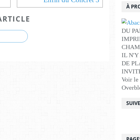
À PR
ARTICLE
DU PA
IMPRI
CHAM
IL N'
DE PLA
INVITE .
Voir le
Overbl
SUIV
PAGE