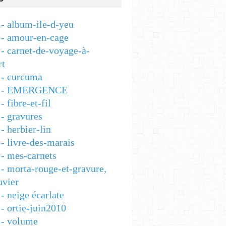
- album-ile-d-yeu
- amour-en-cage
- carnet-de-voyage-à-
rt
- curcuma
 - EMERGENCE
 fibre-et-fil
- gravures
 herbier-lin
- livre-des-marais
- mes-carnets
- morta-rouge-et-gravure,
vier
- neige écarlate
- ortie-juin2010
- volume