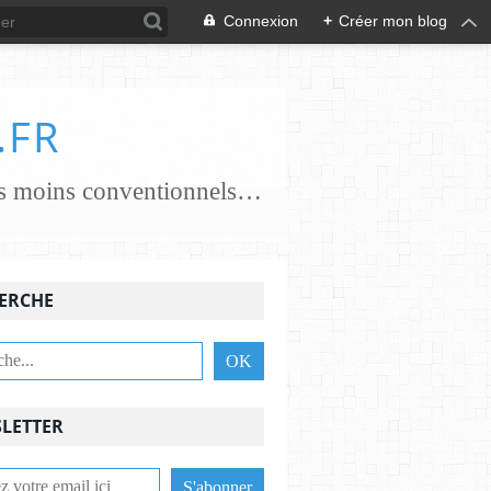
Connexion
+
Créer mon blog
.FR
je crée des papiers papiers classiques coton, chanvre, lin, abaca ..... papiers moins conventionnels zostères, algues vertes, champignons... j'essaie de croiser les savoir-faire avec des feutrières, tisserandes, brodeuses, associant alors fibres textiles et papetières pour une nouvelle alliance c'est une aventure , une recherche passionnante et je le crains sans fin ,........................
ERCHE
LETTER