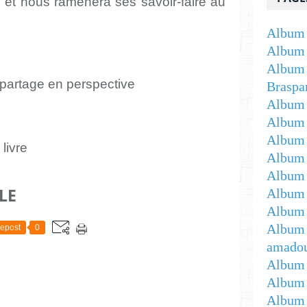
 et nous ramènera ses savoir-faire au
Album 
Album 
Album 
partage en perspective
Braspa
Album 
Album
Album -
Album 
Album -
LE
Album 
Album 
Album 
epost
0
amadou
Album 
Album 
Album 