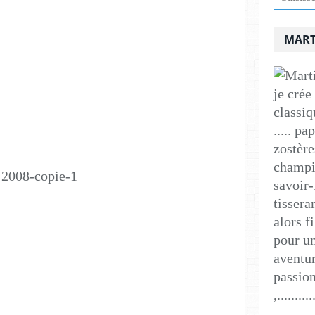
MART
je crée
classiq
..... p
zostère
champig
savoir-
tissera
alors f
pour un
aventur
passion
,..........