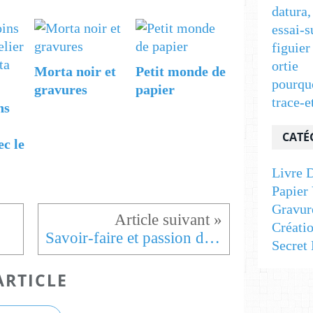
datura,
essai-s
figuier
ortie
Morta noir et
Petit monde de
pourqu
gravures
papier
trace-e
ns
CATÉ
ec le
Livre D
Papier 
Gravur
Créati
Savoir-faire et passion de femmes
Secret 
ARTICLE