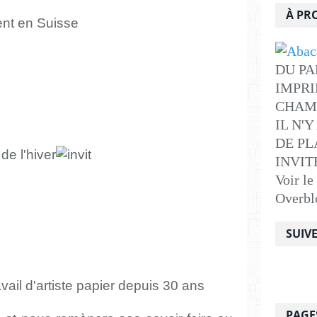
À PR
nt en Suisse
DU PA
IMPRI
CHAM
IL N'
DE PLA
INVITE .
Voir le
Overbl
SUIV
vail d'artiste papier depuis 30 ans
PAGE