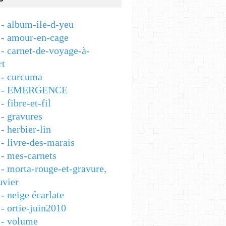
- album-ile-d-yeu
- amour-en-cage
- carnet-de-voyage-à-
rt
- curcuma
 - EMERGENCE
 fibre-et-fil
- gravures
 herbier-lin
- livre-des-marais
- mes-carnets
- morta-rouge-et-gravure,
vier
- neige écarlate
- ortie-juin2010
- volume