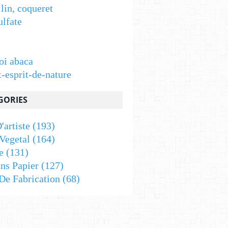
 lin, coqueret
ulfate
oi abaca
t-esprit-de-nature
GORIES
'artiste
(193)
Vegetal
(164)
e
(131)
ons Papier
(127)
De Fabrication
(68)