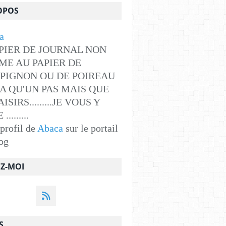
OPOS
PIER DE JOURNAL NON
ME AU PAPIER DE
PIGNON OU DE POIREAU
Y A QU'UN PAS MAIS QUE
ISIRS.........JE VOUS Y
........
 profil de
Abaca
sur le portail
og
EZ-MOI
S