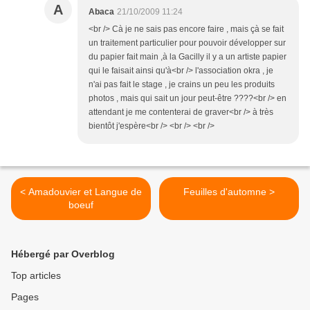
A
Abaca
21/10/2009 11:24
<br /> Cà je ne sais pas encore faire , mais çà se fait
un traitement particulier pour pouvoir développer sur
du papier fait main ,à la Gacilly il y a un artiste papier
qui le faisait ainsi qu'à<br /> l'association okra , je
n'ai pas fait le stage , je crains un peu les produits
photos , mais qui sait un jour peut-être ????<br /> en
attendant je me contenterai de graver<br /> à très
bientôt j'espère<br /> <br /> <br />
< Amadouvier et Langue de
Feuilles d'automne >
boeuf
Hébergé par Overblog
Top articles
Pages