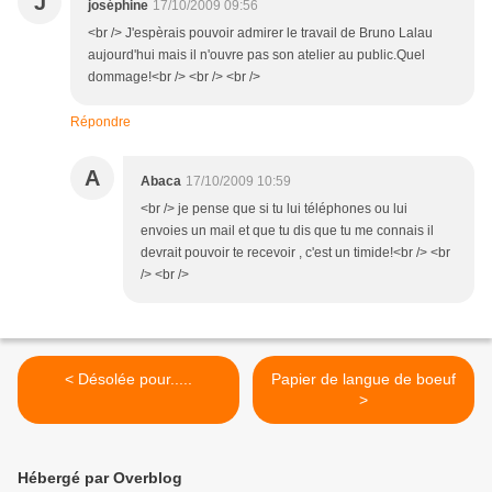
J
joséphine
17/10/2009 09:56
<br /> J'espèrais pouvoir admirer le travail de Bruno Lalau
aujourd'hui mais il n'ouvre pas son atelier au public.Quel
dommage!<br /> <br /> <br />
Répondre
A
Abaca
17/10/2009 10:59
<br /> je pense que si tu lui téléphones ou lui
envoies un mail et que tu dis que tu me connais il
devrait pouvoir te recevoir , c'est un timide!<br /> <br
/> <br />
< Désolée pour.....
Papier de langue de boeuf
>
Hébergé par Overblog