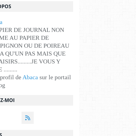
OPOS
PIER DE JOURNAL NON
ME AU PAPIER DE
PIGNON OU DE POIREAU
Y A QU'UN PAS MAIS QUE
ISIRS.........JE VOUS Y
........
 profil de
Abaca
sur le portail
og
EZ-MOI
S