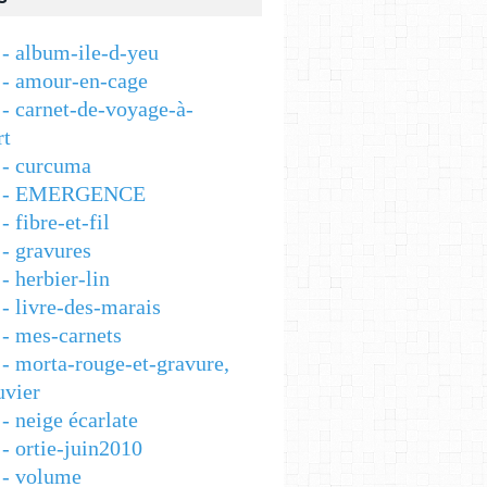
- album-ile-d-yeu
- amour-en-cage
- carnet-de-voyage-à-
rt
- curcuma
 - EMERGENCE
 fibre-et-fil
- gravures
 herbier-lin
- livre-des-marais
- mes-carnets
- morta-rouge-et-gravure,
vier
- neige écarlate
- ortie-juin2010
- volume