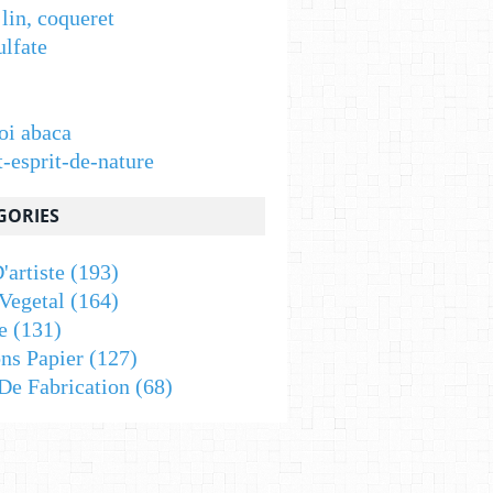
 lin, coqueret
ulfate
oi abaca
t-esprit-de-nature
GORIES
'artiste
(193)
Vegetal
(164)
e
(131)
ons Papier
(127)
De Fabrication
(68)