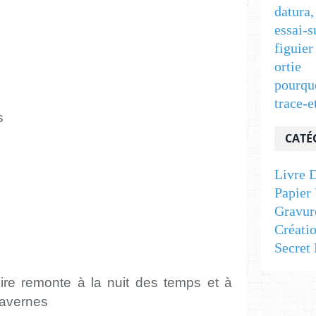
datura,
essai-s
figuier
ortie
pourqu
trace-e
ps
CATÉ
Livre D
Papier 
Gravur
Créati
Secret 
oire remonte à la nuit des temps et à
 cavernes