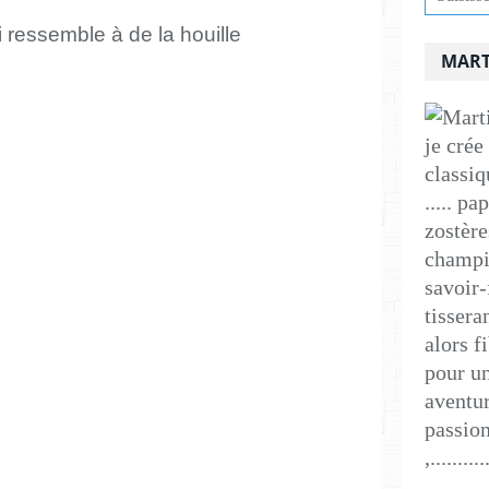
 ressemble à de la houille
MART
je crée
classiq
..... p
zostère
champig
savoir-
tissera
alors f
pour un
aventur
passion
,..........