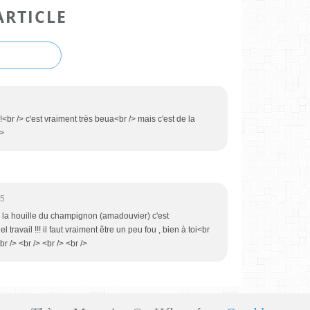
ARTICLE
e!<br /> c'est vraiment très beua<br /> mais c'est de la
/>
45
e la houille du champignon (amadouvier) c'est
travail !!! il faut vraiment être un peu fou , bien à toi<br
br /> <br /> <br /> <br />