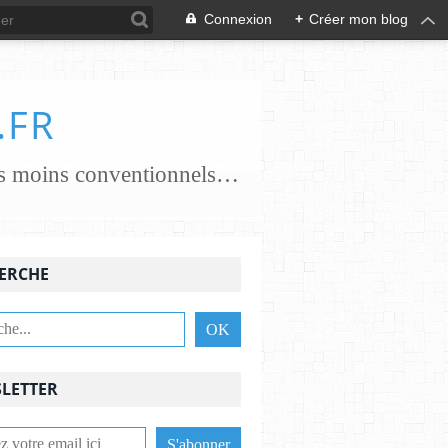
Connexion
+
Créer mon blog
.FR
je crée des papiers papiers classiques coton, chanvre, lin, abaca ..... papiers moins conventionnels zostères, algues vertes, champignons... j'essaie de croiser les savoir-faire avec des feutrières, tisserandes, brodeuses, associant alors fibres textiles et papetières pour une nouvelle alliance c'est une aventure , une recherche passionnante et je le crains sans fin ,........................
ERCHE
LETTER