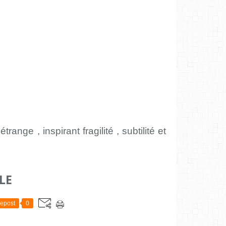
trange , inspirant fragilité , subtilité et
LE
epost
0