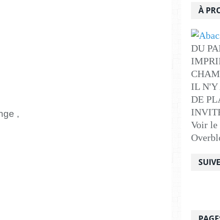
À PR
DU PA
IMPRI
CHAM
IL N'
DE PLA
INVITE .
nge ,
Voir le
Overbl
SUIV
PAGE