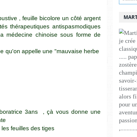
MART
ustive , feuille bicolore un côté argent
iétés thérapeutiques antispasmodiques
r la médecine chinoise sous forme de
je crée
classiq
t ce qu'on appelle une "mauvaise herbe
..... p
zostère
champig
savoir-
tissera
alors f
pour un
aboratrice 3ans , çà vous donne une
aventur
nte
passion
,..........
les feuilles des tiges