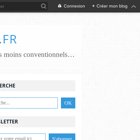
Connexion
+
Créer mon blog
.FR
je crée des papiers papiers classiques coton, chanvre, lin, abaca ..... papiers moins conventionnels zostères, algues vertes, champignons... j'essaie de croiser les savoir-faire avec des feutrières, tisserandes, brodeuses, associant alors fibres textiles et papetières pour une nouvelle alliance c'est une aventure , une recherche passionnante et je le crains sans fin ,........................
ERCHE
LETTER