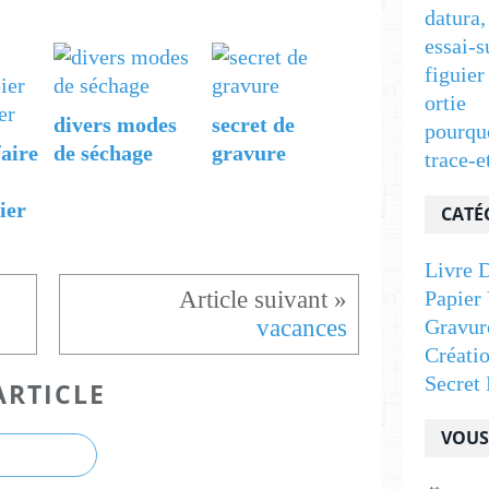
datura,
essai-s
figuier
ortie
divers modes
secret de
pourqu
aire
de séchage
gravure
trace-e
ier
CATÉ
Livre D
Papier 
vacances
Gravur
Créati
Secret 
ARTICLE
VOUS 