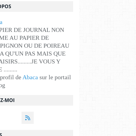
OPOS
PIER DE JOURNAL NON
ME AU PAPIER DE
PIGNON OU DE POIREAU
Y A QU'UN PAS MAIS QUE
ISIRS.........JE VOUS Y
........
 profil de
Abaca
sur le portail
og
EZ-MOI
S