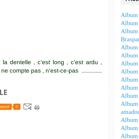
Album 
Album 
Album 
Braspa
Album 
Album
la dentelle , c'est long , c'est ardu ,
Album -
 compte pas , n'est-ce-pas .............
Album 
Album -
Album 
LE
Album 
Album 
epost
0
amadou
Album 
Album 
Album 