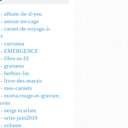
- album-ile-d-yeu
- amour-en-cage
- carnet-de-voyage-à-
rt
- curcuma
 - EMERGENCE
 fibre-et-fil
- gravures
 herbier-lin
- livre-des-marais
- mes-carnets
- morta-rouge-et-gravure,
vier
- neige écarlate
- ortie-juin2010
- volume