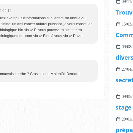
09/11/
6 09:12
oulez avoir plus d'informations sur l’artemisia annua ou
15/03/
sinine, un anti cancer naturel puissant, je vous conseil de
.biologique.bio <br /> Et vous pouvez en acheter en
biologiquement.com <br /> Bien à vous <br /> David
09/08/
diver
27/04/
a mauvaise herbe ? Gros bisous. A bientôt. Bernard
secre
09/05/
20/01/