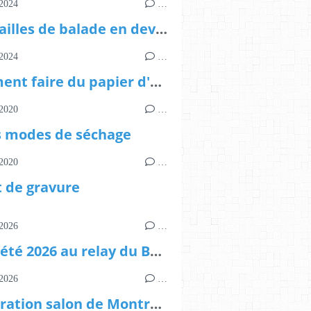
2024
…
Trouvailles de balade en devenir papetier
2024
…
Comment faire du papier d'amadouvier
2020
…
s modes de séchage
2020
…
t de gravure
2026
…
stage été 2026 au relay du Bellay à Montreuil Bellay ANNULE
2026
…
préparation salon de Montreuil Bellay 20,21,22 février 2026