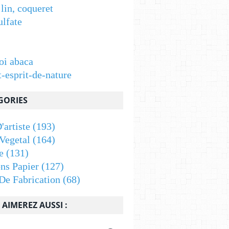
 lin, coqueret
ulfate
oi abaca
t-esprit-de-nature
GORIES
'artiste
(193)
Vegetal
(164)
e
(131)
ons Papier
(127)
De Fabrication
(68)
AIMEREZ AUSSI :