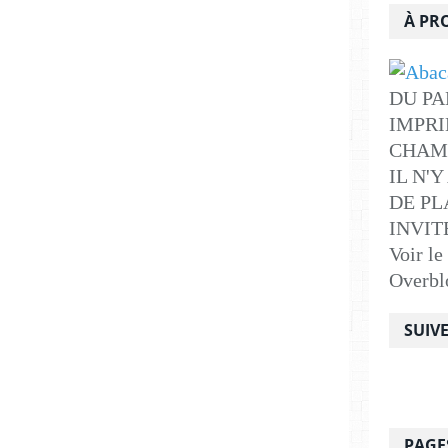
À PR
DU PA
IMPRI
CHAM
IL N'
DE PLA
INVITE .
Voir le
Overbl
SUIV
PAGE