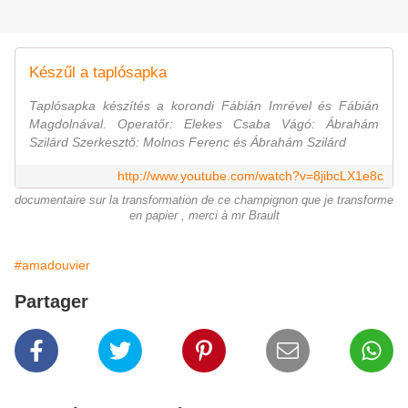
Készűl a taplósapka
Taplósapka készítés a korondi Fábián Imrével és Fábián
Magdolnával. Operatőr: Elekes Csaba Vágó: Ábrahám
Szilárd Szerkesztő: Molnos Ferenc és Ábrahám Szilárd
http://www.youtube.com/watch?v=8jibcLX1e8c
documentaire sur la transformation de ce champignon que je transforme
en papier , merci à mr Brault
#amadouvier
Partager