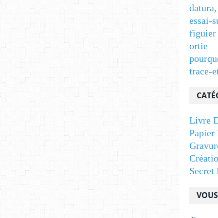
datura,
essai-s
figuier
ortie
pourqu
trace-e
CATÉ
Livre D
Papier 
Gravur
Créati
Secret 
VOUS 