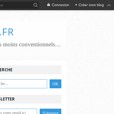
Connexion
+
Créer mon blog
.FR
je crée des papiers papiers classiques coton, chanvre, lin, abaca ..... papiers moins conventionnels zostères, algues vertes, champignons... j'essaie de croiser les savoir-faire avec des feutrières, tisserandes, brodeuses, associant alors fibres textiles et papetières pour une nouvelle alliance c'est une aventure , une recherche passionnante et je le crains sans fin ,........................
ERCHE
LETTER