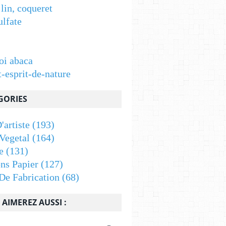
 lin, coqueret
ulfate
oi abaca
t-esprit-de-nature
GORIES
'artiste
(193)
Vegetal
(164)
e
(131)
ons Papier
(127)
De Fabrication
(68)
AIMEREZ AUSSI :