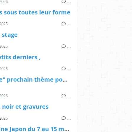
2026
…
s sous toutes leur forme
2025
…
e stage
2025
…
tits derniers ,
2025
…
"Route" prochain thème pour le salon anima libri de 2026
2026
…
 noir et gravures
2026
…
Semaine Japon du 7 au 15 mars et voir plus