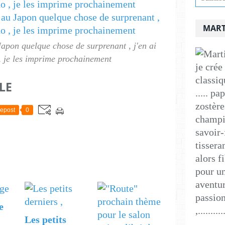
MART
apon quelque chose de surprenant , j'en ai
 , je les imprime prochainement
je crée
classiq
LE
..... p
zostère
epost
0
champig
savoir-
tissera
alors f
pour un
aventur
passion
e
,..........
Les petits