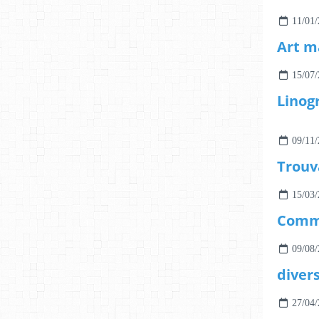
11/01/
Art m
15/07/
09/11/
15/03/
09/08/
diver
27/04/