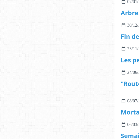
07/01/
Arbre
30/12/
Fin d
23/11/
Les pe
24/06/
08/07/
Morta
06/03/