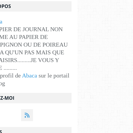
OPOS
PIER DE JOURNAL NON
ME AU PAPIER DE
PIGNON OU DE POIREAU
Y A QU'UN PAS MAIS QUE
ISIRS.........JE VOUS Y
........
 profil de
Abaca
sur le portail
og
EZ-MOI
S