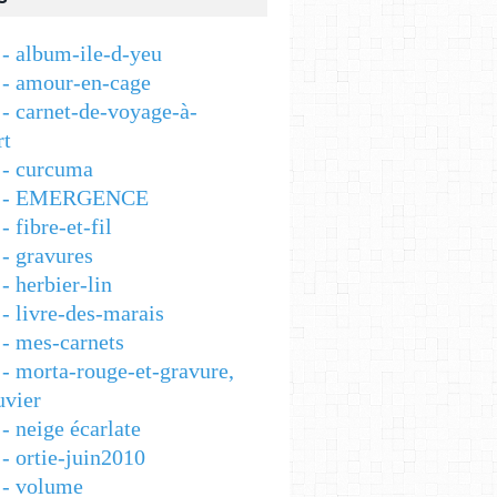
- album-ile-d-yeu
- amour-en-cage
- carnet-de-voyage-à-
rt
- curcuma
 - EMERGENCE
 fibre-et-fil
- gravures
 herbier-lin
- livre-des-marais
- mes-carnets
- morta-rouge-et-gravure,
vier
- neige écarlate
- ortie-juin2010
- volume