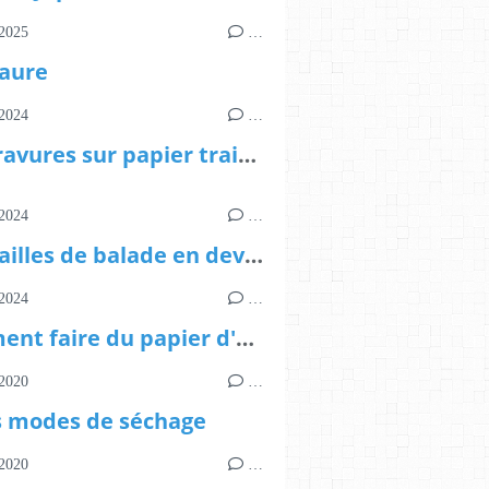
2025
…
aure
2024
…
Linogravures sur papier traité au konjac et marque-page
2024
…
Trouvailles de balade en devenir papetier
2024
…
Comment faire du papier d'amadouvier
2020
…
s modes de séchage
2020
…