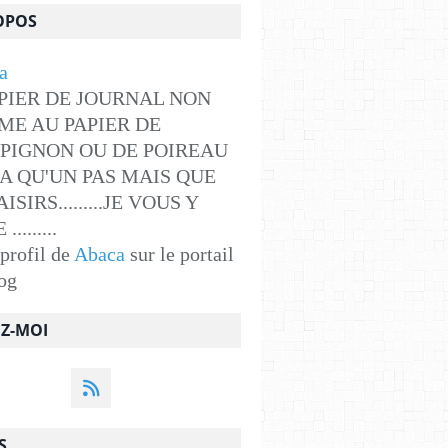
OPOS
PIER DE JOURNAL NON
ME AU PAPIER DE
PIGNON OU DE POIREAU
Y A QU'UN PAS MAIS QUE
ISIRS.........JE VOUS Y
........
 profil de
Abaca
sur le portail
og
EZ-MOI
S