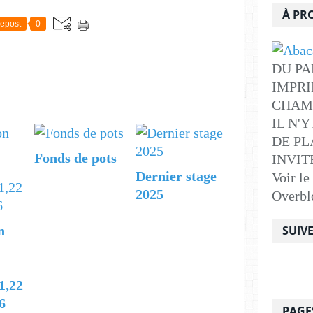
À PR
epost
0
DU PA
IMPRI
CHAM
IL N'
DE PLA
Fonds de pots
INVITE .
Dernier stage
Voir le
2025
Overbl
n
SUIV
1,22
6
PAGE