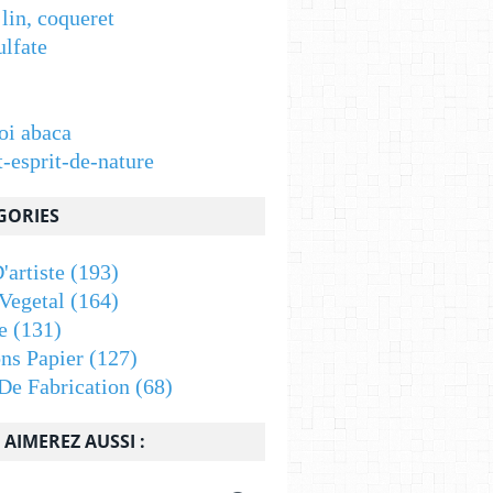
 lin, coqueret
ulfate
oi abaca
t-esprit-de-nature
GORIES
'artiste
(193)
Vegetal
(164)
e
(131)
ons Papier
(127)
De Fabrication
(68)
AIMEREZ AUSSI :