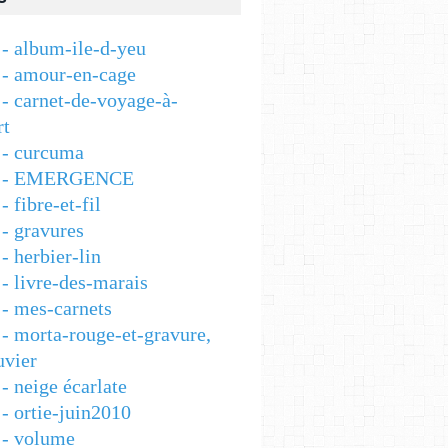
- album-ile-d-yeu
- amour-en-cage
- carnet-de-voyage-à-
rt
- curcuma
 - EMERGENCE
 fibre-et-fil
- gravures
 herbier-lin
- livre-des-marais
- mes-carnets
- morta-rouge-et-gravure,
vier
- neige écarlate
- ortie-juin2010
- volume