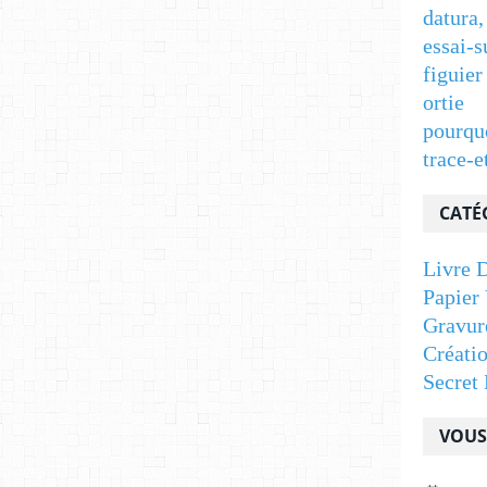
datura,
essai-s
figuier
ortie
pourqu
trace-e
CATÉ
Livre D
Papier 
Gravur
Créati
Secret 
VOUS 