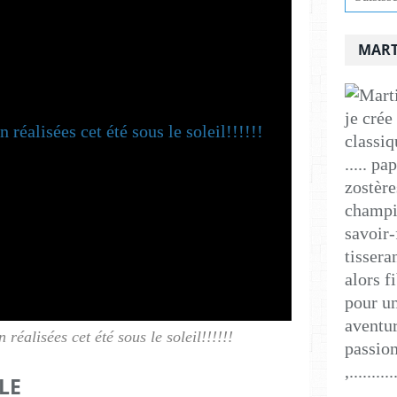
MART
je crée
classiq
..... p
zostère
champig
savoir-
tissera
alors f
pour un
aventur
n réalisées cet été sous le soleil!!!!!!
passion
,..........
LE