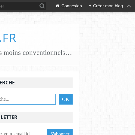
Connexion
+
Créer mon blog
.FR
je crée des papiers papiers classiques coton, chanvre, lin, abaca ..... papiers moins conventionnels zostères, algues vertes, champignons... j'essaie de croiser les savoir-faire avec des feutrières, tisserandes, brodeuses, associant alors fibres textiles et papetières pour une nouvelle alliance c'est une aventure , une recherche passionnante et je le crains sans fin ,........................
ERCHE
LETTER