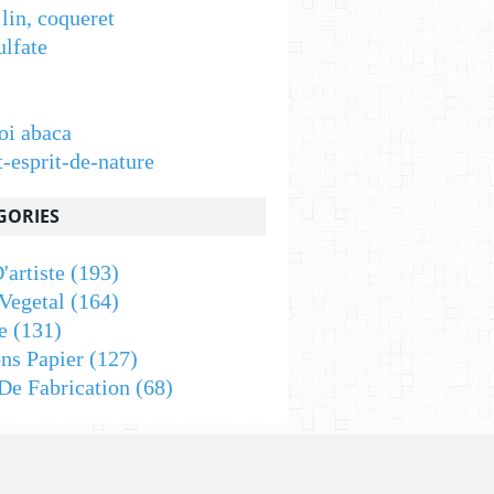
 lin, coqueret
ulfate
oi abaca
t-esprit-de-nature
GORIES
'artiste
(193)
Vegetal
(164)
e
(131)
ons Papier
(127)
De Fabrication
(68)