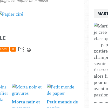
s pages en papier de mimosa
MART
je crée
LE
classiq
..... p
epost
0
zostère
champig
savoir-
tissera
alors f
pour un
aventur
passion
,..........
Morta noir et
Petit monde de
gravures
papier