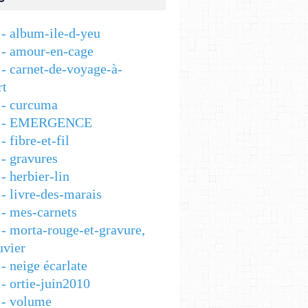
- album-ile-d-yeu
- amour-en-cage
- carnet-de-voyage-à-
rt
- curcuma
 - EMERGENCE
 fibre-et-fil
- gravures
 herbier-lin
- livre-des-marais
- mes-carnets
- morta-rouge-et-gravure,
vier
- neige écarlate
- ortie-juin2010
- volume