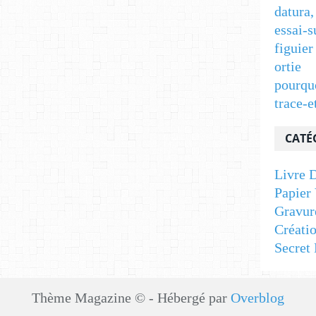
datura,
essai-s
figuier
ortie
pourqu
trace-e
CATÉ
Livre D
Papier 
Gravur
Créati
Secret 
Thème Magazine © - Hébergé par
Overblog