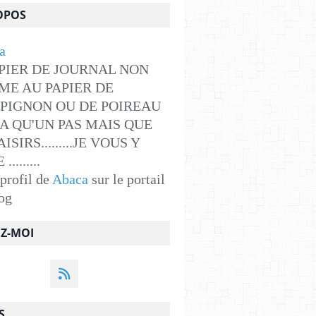
OPOS
PIER DE JOURNAL NON
ME AU PAPIER DE
PIGNON OU DE POIREAU
Y A QU'UN PAS MAIS QUE
ISIRS.........JE VOUS Y
........
 profil de
Abaca
sur le portail
og
EZ-MOI
S