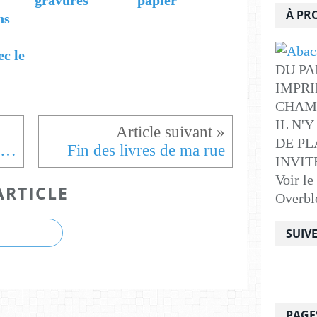
À PR
ns
ec le
DU PA
IMPRI
CHAM
IL N'
DE PLA
Fonds de pots et essais de cirage
Fin des livres de ma rue
INVITE .
Voir le
ARTICLE
Overbl
SUIV
PAGE