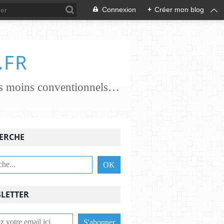
Connexion
+
Créer mon blog
.FR
je crée des papiers papiers classiques coton, chanvre, lin, abaca ..... papiers moins conventionnels zostères, algues vertes, champignons... j'essaie de croiser les savoir-faire avec des feutrières, tisserandes, brodeuses, associant alors fibres textiles et papetières pour une nouvelle alliance c'est une aventure , une recherche passionnante et je le crains sans fin ,........................
ERCHE
LETTER