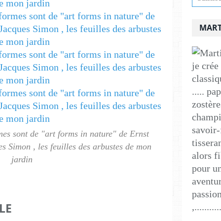
MART
je crée
classiq
..... p
zostère
champig
savoir-
mes sont de "art forms in nature" de Ernst
tissera
es Simon , les feuilles des arbustes de mon
alors f
jardin
pour un
aventur
passion
LE
,..........