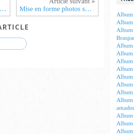
uille d'arbres et papier végétal
Mise en forme photos sur feuilles et papier végétal
Album 
Album 
ARTICLE
Album 
Braspa
Album 
Album
Album -
Album 
Album -
Album 
Album 
Album 
amadou
Album 
Album 
Album 