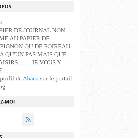
OPOS
PIER DE JOURNAL NON
ME AU PAPIER DE
PIGNON OU DE POIREAU
Y A QU'UN PAS MAIS QUE
ISIRS.........JE VOUS Y
........
 profil de
Abaca
sur le portail
og
EZ-MOI
S