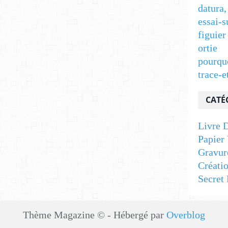
datura,
essai-s
figuier
ortie
pourqu
trace-e
CATÉ
Livre D
Papier 
Gravur
Créati
Secret 
Thème Magazine © - Hébergé par
Overblog