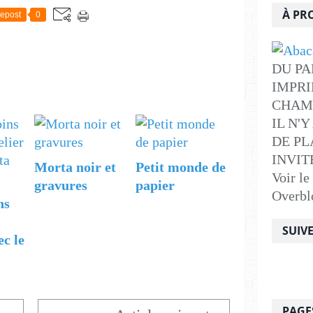
À PR
epost
0
DU PA
IMPRI
CHAM
IL N'
DE PLA
INVITE .
Morta noir et
Petit monde de
Voir le
gravures
papier
Overbl
ns
SUIV
ec le
PAGE