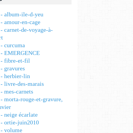
- album-ile-d-yeu
- amour-en-cage
- carnet-de-voyage-à-
rt
- curcuma
 - EMERGENCE
 fibre-et-fil
- gravures
 herbier-lin
- livre-des-marais
- mes-carnets
- morta-rouge-et-gravure,
vier
- neige écarlate
- ortie-juin2010
- volume