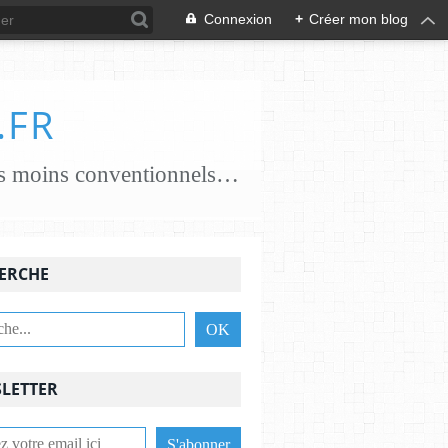
Connexion
+
Créer mon blog
.FR
je crée des papiers papiers classiques coton, chanvre, lin, abaca ..... papiers moins conventionnels zostères, algues vertes, champignons... j'essaie de croiser les savoir-faire avec des feutrières, tisserandes, brodeuses, associant alors fibres textiles et papetières pour une nouvelle alliance c'est une aventure , une recherche passionnante et je le crains sans fin ,........................
ERCHE
LETTER