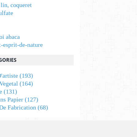
 lin, coqueret
ulfate
oi abaca
t-esprit-de-nature
GORIES
'artiste
(193)
Vegetal
(164)
e
(131)
ons Papier
(127)
De Fabrication
(68)