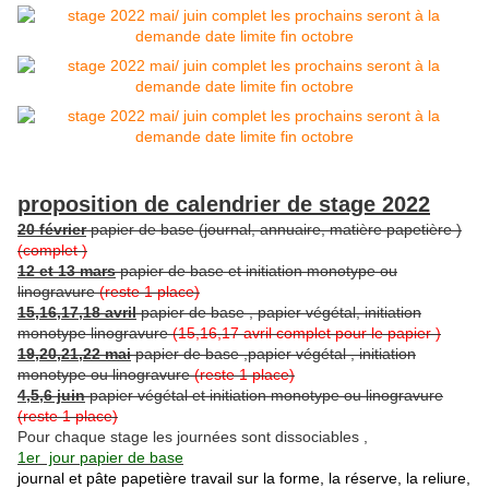
proposition de calendrier de stage 2022
20 février
papier de base (journal, annuaire, matière papetière )
(complet )
12 et 13 mars
papier de base et initiation monotype ou
linogravure
(reste 1 place)
15,16,17,18 avril
papier de base , papier végétal, initiation
monotype linogravure
(15,16,17 avril complet pour le papier )
19,20,21,22 mai
papier de base ,papier végétal , initiation
monotype ou linogravure
(reste 1 place)
4,5,6 juin
papier végétal et initiation monotype ou linogravure
(reste 1 place)
Pour chaque stage les journées sont dissociables ,
1er jour papier de base
journal et pâte papetière travail sur la forme, la réserve, la reliure,