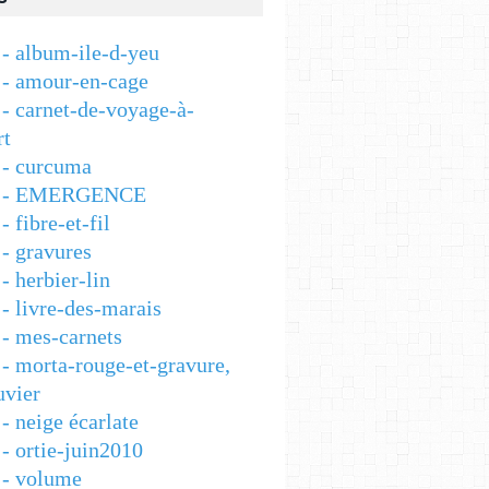
- album-ile-d-yeu
- amour-en-cage
- carnet-de-voyage-à-
rt
- curcuma
 - EMERGENCE
 fibre-et-fil
- gravures
 herbier-lin
- livre-des-marais
- mes-carnets
- morta-rouge-et-gravure,
vier
- neige écarlate
- ortie-juin2010
- volume