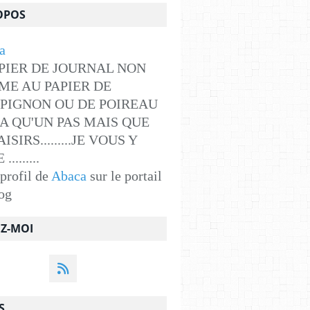
OPOS
PIER DE JOURNAL NON
ME AU PAPIER DE
PIGNON OU DE POIREAU
Y A QU'UN PAS MAIS QUE
ISIRS.........JE VOUS Y
........
 profil de
Abaca
sur le portail
og
EZ-MOI
S