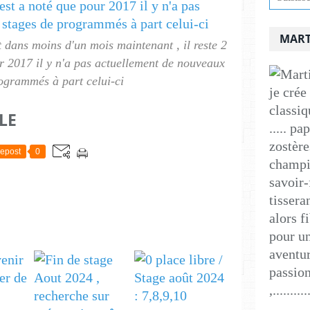
MART
st dans moins d'un mois maintenant , il reste 2
our 2017 il y n'a pas actuellement de nouveaux
ogrammés à part celui-ci
je crée
classiq
LE
..... p
zostère
epost
0
champig
savoir-
tissera
alors f
pour un
aventur
passion
,..........