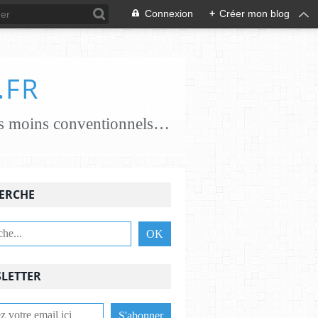
Connexion
+
Créer mon blog
.FR
je crée des papiers papiers classiques coton, chanvre, lin, abaca ..... papiers moins conventionnels zostères, algues vertes, champignons... j'essaie de croiser les savoir-faire avec des feutrières, tisserandes, brodeuses, associant alors fibres textiles et papetières pour une nouvelle alliance c'est une aventure , une recherche passionnante et je le crains sans fin ,........................
ERCHE
LETTER