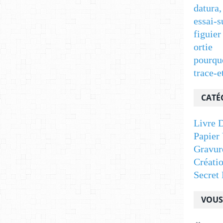
datura,
essai-s
figuier
ortie
pourqu
trace-e
CATÉ
Livre D
Papier 
Gravur
Créati
Secret 
VOUS 