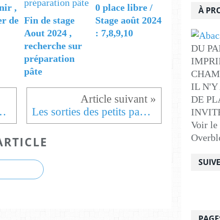
nir ,
0 place libre /
À PR
er de
Fin de stage
Stage août 2024
Aout 2024 ,
: 7,8,9,10
recherche sur
DU PA
préparation
IMPRI
pâte
CHAM
IL N'
DE PLA
ur papier japon cette fois
Les sorties des petits papiers 2017
INVITE .
Voir le
Overbl
ARTICLE
SUIV
PAGE