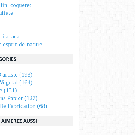
 lin, coqueret
ulfate
oi abaca
t-esprit-de-nature
GORIES
'artiste
(193)
Vegetal
(164)
e
(131)
ons Papier
(127)
De Fabrication
(68)
AIMEREZ AUSSI :