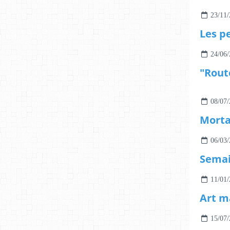
23/11/
Les pe
24/06/
08/07/
Morta
06/03/
11/01/
Art m
15/07/