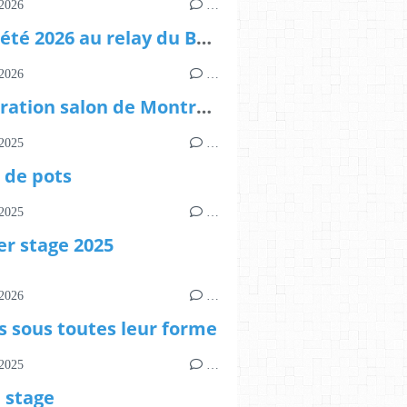
2026
…
stage été 2026 au relay du Bellay à Montreuil Bellay ANNULE
2026
…
préparation salon de Montreuil Bellay 20,21,22 février 2026
2025
…
 de pots
2025
…
er stage 2025
2026
…
s sous toutes leur forme
2025
…
e stage