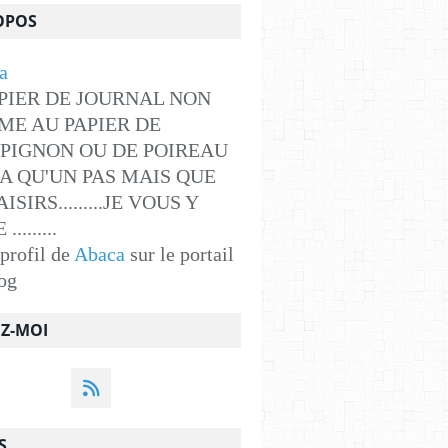
OPOS
PIER DE JOURNAL NON
ME AU PAPIER DE
PIGNON OU DE POIREAU
Y A QU'UN PAS MAIS QUE
ISIRS.........JE VOUS Y
........
 profil de
Abaca
sur le portail
og
EZ-MOI
S