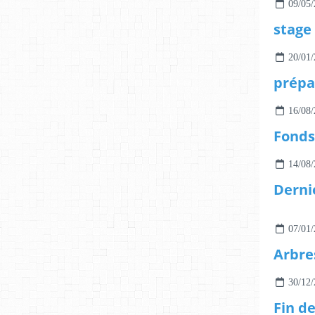
09/05/
20/01/
16/08/
Fonds
14/08/
Derni
07/01/
Arbre
30/12/
Fin d