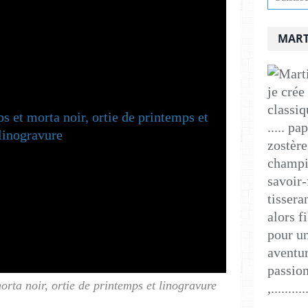
MART
je crée
classiq
..... p
zostère
champig
savoir-
tissera
alors f
pour un
aventur
passion
orta noir, ortie de printemps et linogravure
,..........