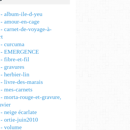
- album-ile-d-yeu
- amour-en-cage
- carnet-de-voyage-à-
rt
- curcuma
 - EMERGENCE
 fibre-et-fil
- gravures
 herbier-lin
- livre-des-marais
- mes-carnets
- morta-rouge-et-gravure,
vier
- neige écarlate
- ortie-juin2010
- volume