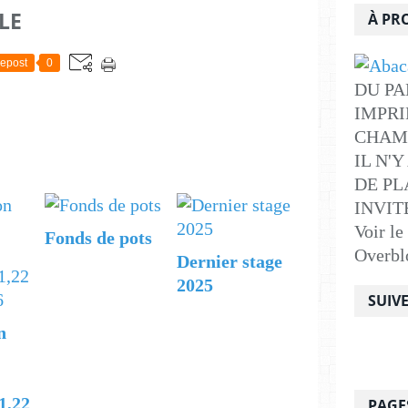
LE
À PR
epost
0
DU PA
IMPRI
CHAM
IL N'
DE PLA
INVITE .
Voir le
Fonds de pots
Overbl
Dernier stage
2025
SUIV
n
1,22
PAGE