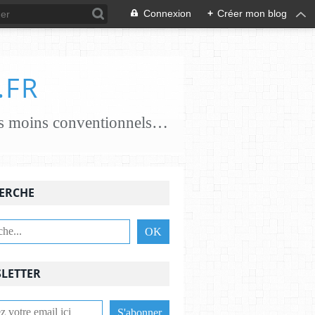
Connexion
+
Créer mon blog
.FR
je crée des papiers papiers classiques coton, chanvre, lin, abaca ..... papiers moins conventionnels zostères, algues vertes, champignons... j'essaie de croiser les savoir-faire avec des feutrières, tisserandes, brodeuses, associant alors fibres textiles et papetières pour une nouvelle alliance c'est une aventure , une recherche passionnante et je le crains sans fin ,........................
ERCHE
LETTER