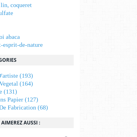
 lin, coqueret
ulfate
oi abaca
t-esprit-de-nature
GORIES
'artiste
(193)
Vegetal
(164)
e
(131)
ons Papier
(127)
De Fabrication
(68)
AIMEREZ AUSSI :