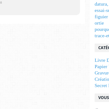
08
datura,
essai-s
figuier
ortie
pourqu
trace-e
CATÉ
Livre D
Papier 
Gravur
Créati
Secret 
VOUS 