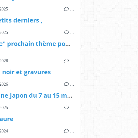
2025
…
tits derniers ,
2025
…
"Route" prochain thème pour le salon anima libri de 2026
2026
…
 noir et gravures
2026
…
Semaine Japon du 7 au 15 mars et voir plus
2025
…
aure
2024
…