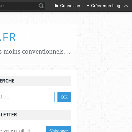
Connexion
+
Créer mon blog
.FR
je crée des papiers papiers classiques coton, chanvre, lin, abaca ..... papiers moins conventionnels zostères, algues vertes, champignons... j'essaie de croiser les savoir-faire avec des feutrières, tisserandes, brodeuses, associant alors fibres textiles et papetières pour une nouvelle alliance c'est une aventure , une recherche passionnante et je le crains sans fin ,........................
ERCHE
LETTER