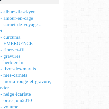
- album-ile-d-yeu
- amour-en-cage
- carnet-de-voyage-à-
rt
- curcuma
 - EMERGENCE
 fibre-et-fil
- gravures
 herbier-lin
- livre-des-marais
- mes-carnets
- morta-rouge-et-gravure,
vier
- neige écarlate
- ortie-juin2010
- volume