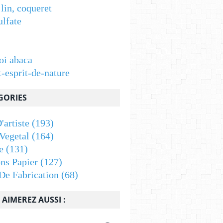
 lin, coqueret
ulfate
oi abaca
t-esprit-de-nature
GORIES
'artiste
(193)
Vegetal
(164)
e
(131)
ons Papier
(127)
De Fabrication
(68)
AIMEREZ AUSSI :