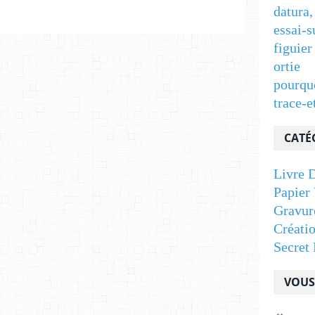
datura,
essai-s
figuier
ortie
pourqu
trace-e
CATÉ
Livre D
Papier 
Gravur
Créati
Secret 
VOUS 