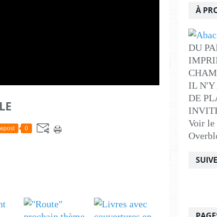
À PR
DU PA
IMPRI
CHAM
IL N'
DE PLA
LE
INVITE .
Voir le
epost
0
Overbl
SUIV
PAGE