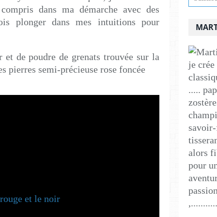
ai compris dans ma démarche avec des
ois plonger dans mes intuitions pour
MART
r et de poudre de grenats trouvée sur la
je crée
tes pierres semi-précieuse rose foncée
classiq
..... p
zostère
champig
savoir-
tissera
alors f
pour un
aventur
passion
,..........