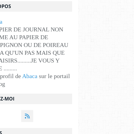
OPOS
PIER DE JOURNAL NON
ME AU PAPIER DE
PIGNON OU DE POIREAU
Y A QU'UN PAS MAIS QUE
ISIRS.........JE VOUS Y
........
 profil de
Abaca
sur le portail
og
EZ-MOI
S