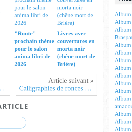
t
Album 
Album 
Album 
"Route"
Livres avec
Braspa
prochain thème
couvertures en
Album 
pour le salon
morta noir
Album
anima libri de
(chêne mort de
Album -
2026
Brière)
Album 
Album -
Album 
s sur papier d'amadouvier
Calligraphies de ronces et morta noir
Album 
Album 
ARTICLE
amadou
Album 
Album 
Album 