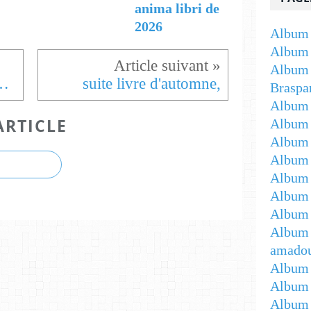
anima libri de
2026
Album 
Album 
Album 
 et amour en cage
suite livre d'automne,
Braspa
Album 
ARTICLE
Album
Album -
Album 
Album -
Album 
Album 
Album 
amadou
Album 
Album 
Album 