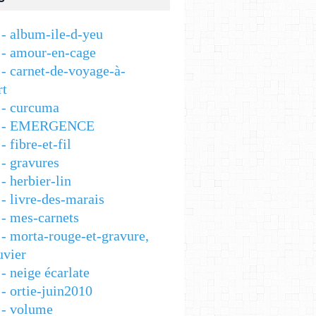
- album-ile-d-yeu
- amour-en-cage
- carnet-de-voyage-à-
rt
- curcuma
 - EMERGENCE
 fibre-et-fil
- gravures
 herbier-lin
- livre-des-marais
- mes-carnets
- morta-rouge-et-gravure,
vier
- neige écarlate
- ortie-juin2010
- volume