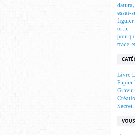
datura,
essai-s
figuier
ortie
pourqu
trace-e
CATÉ
Livre D
Papier 
Gravur
Créati
Secret 
VOUS 