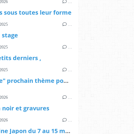
2026
…
s sous toutes leur forme
2025
…
e stage
2025
…
tits derniers ,
2025
…
"Route" prochain thème pour le salon anima libri de 2026
2026
…
 noir et gravures
2026
…
Semaine Japon du 7 au 15 mars et voir plus