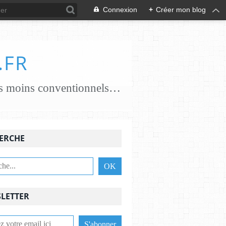
Connexion
+
Créer mon blog
.FR
je crée des papiers papiers classiques coton, chanvre, lin, abaca ..... papiers moins conventionnels zostères, algues vertes, champignons... j'essaie de croiser les savoir-faire avec des feutrières, tisserandes, brodeuses, associant alors fibres textiles et papetières pour une nouvelle alliance c'est une aventure , une recherche passionnante et je le crains sans fin ,........................
ERCHE
LETTER