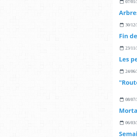
07/01/
Arbre
30/12/
Fin d
23/11/
Les pe
24/06/
08/07/
Morta
06/03/