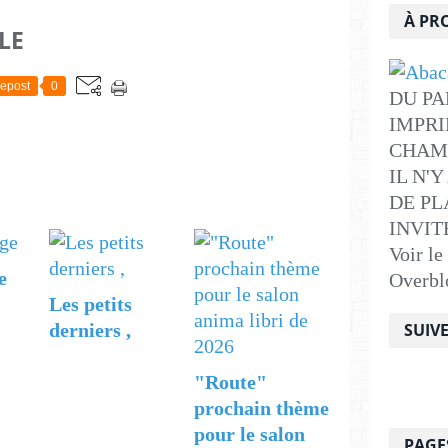
À PR
LE
epost
0
DU PA
IMPRI
CHAM
IL N'
DE PLA
INVITE .
Voir le
e
Overbl
Les petits
derniers ,
SUIV
"Route"
prochain thème
pour le salon
PAGE