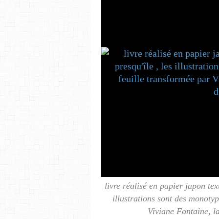
livre réalisé en papier japon tex
illustrations sont des monoty
Viviane Fontaine, l