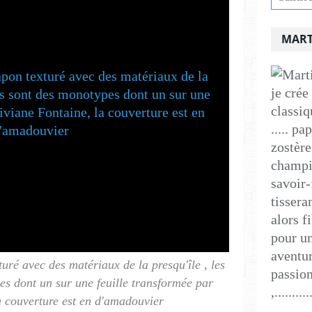
MART
je crée
classiq
..... p
zostère
champig
savoir-
tissera
alors f
pour un
aventur
turé avec des matériaux de la presqu'île , les
passion
pes dont un sur une feuille transformée par
,..........
a couverture est en d'amadouvier