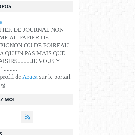
OPOS
PIER DE JOURNAL NON
ME AU PAPIER DE
PIGNON OU DE POIREAU
Y A QU'UN PAS MAIS QUE
ISIRS.........JE VOUS Y
........
 profil de
Abaca
sur le portail
og
EZ-MOI
S