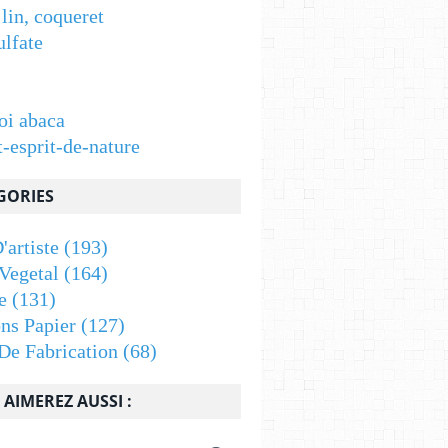
 lin, coqueret
ulfate
oi abaca
t-esprit-de-nature
GORIES
'artiste
(193)
Vegetal
(164)
e
(131)
ons Papier
(127)
De Fabrication
(68)
AIMEREZ AUSSI :