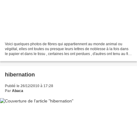
Voici quelques photos de fibres qui appartiennent au monde animal ou
végétal, elles ont toutes ou presque leurs lettres de noblesse à la fois dans
le papier et dans le tissu , certaines les ont perdues , d'autres ont tenu au fil
du temps Je pourrais énumérer...
hibernation
Publié le 26/12/2010 à 17:28
Par
Abaca