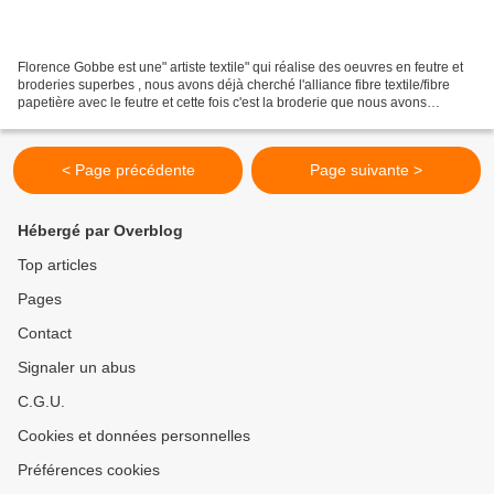
Florence Gobbe est une" artiste textile" qui réalise des oeuvres en feutre et
broderies superbes , nous avons déjà cherché l'alliance fibre textile/fibre
papetière avec le feutre et cette fois c'est la broderie que nous avons
associée au papier , et vous...
< Page précédente
Page suivante >
Hébergé par Overblog
Top articles
Pages
Contact
Signaler un abus
C.G.U.
Cookies et données personnelles
Préférences cookies