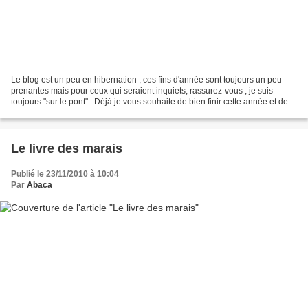
Le blog est un peu en hibernation , ces fins d'année sont toujours un peu
prenantes mais pour ceux qui seraient inquiets, rassurez-vous , je suis
toujours "sur le pont" . Déjà je vous souhaite de bien finir cette année et de
passer en douceur vers la...
Le livre des marais
Publié le 23/11/2010 à 10:04
Par
Abaca