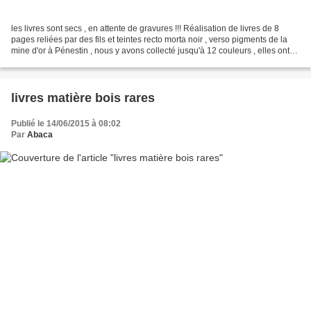
les livres sont secs , en attente de gravures !!! Réalisation de livres de 8
pages reliées par des fils et teintes recto morta noir , verso pigments de la
mine d'or à Pénestin , nous y avons collecté jusqu'à 12 couleurs , elles ont
un très grand pouvoir...
livres matière bois rares
Publié le 14/06/2015 à 08:02
Par
Abaca